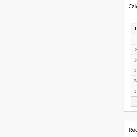
Cal
1
1
2
3
Rec