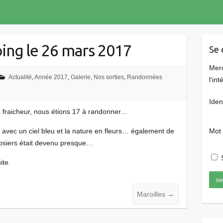
ing le 26 mars 2017
Se 
Merc
Actualité
,
Année 2017
,
Galerie
,
Nos sorties
,
Randonnées
l'in
Iden
a fraicheur, nous étions 17 à randonner…
 avec un ciel bleu et la nature en fleurs… également de
Mot
siers était devenu presque…
S
ite.
Maroilles
→